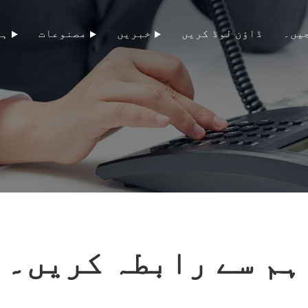
یں۔
ڈاؤن لوڈ کریں
خبریں
مصنوعات
ہم
ہم سے رابطہ کریں۔