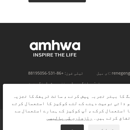
renegen
ای میل:
ٹیلی فون:
+86-531-88195056
پتہ:
ہوانگے روڈ، بنزہو، شیڈونگ، چین
گ کا بہتر تجربہ پیش کرنے ، سائٹ ٹریفک کا تجزیہ
و ذاتی نوعیت دینے کے لئے کوکیز کا استعمال کرتے
ا استعمال کرکے ، آپ کوکیز کے ہمارے استعمال سے
فاق کرتے ہیں۔
رازداری کی پالیسی
قبول کریں
مسترد