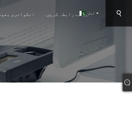
تمل
ہم سے رابطہ کریں۔
انکوائری بھیج