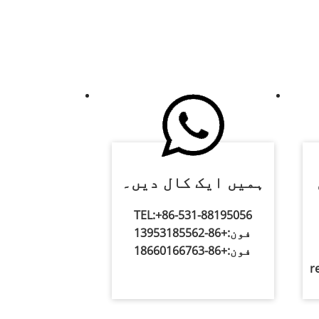
ہمیں ایک کال دیں۔
TEL:
+86-531-88195056
فون:
+86-13953185562
فون:
+86-18660166763
r