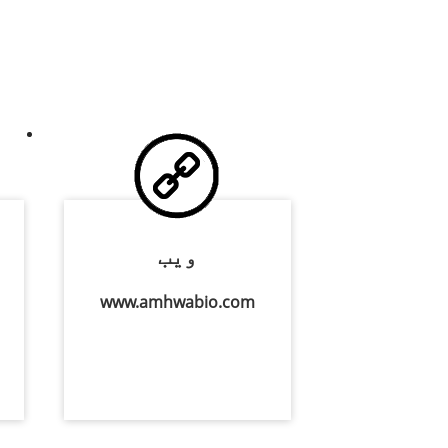
ویب
www.amhwabio.com