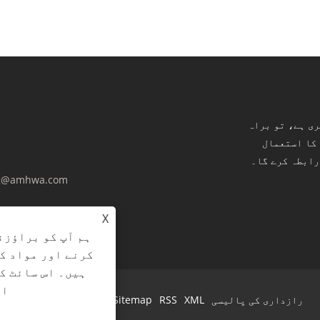
ری ہے، تو براہ
 کا استعمال
g@amhwa.com
X
ہم آپ کو براؤزن
کرنے اور مواد ک
ہیں۔ اس سائٹ ک
ات
رازداری کی پالیسی
XML
RSS
Sitemap
Links