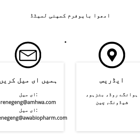
امھوا بایوفرم کمپنی لمیٹڈ
ایڈریس
ہمیں ای میل کریں
ہوانگے روڈ، بنزہو،
ای میل:
شیڈونگ، چین
renegeng@amhwa.com
ای میل:
enegeng@awabiopharm.com