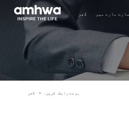
ارے بارے میں
گھر
ہم سے رابطہ کریں۔
>
گھر