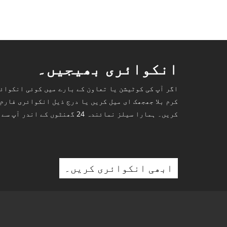
انکوائری بھیجیں۔
اگر آپ کی کوٹیشن یا تعاون کے بارے میں کوئی انکوائ
کرم بلا جھجھک ای میل کریں یا درج ذیل انکوائری فارم
کریں۔ ہمارا سیلز نمائندہ 24 گھنٹوں کے اندر آپ سے رابطہ کرے گا۔
ابھی انکوائری کریں۔