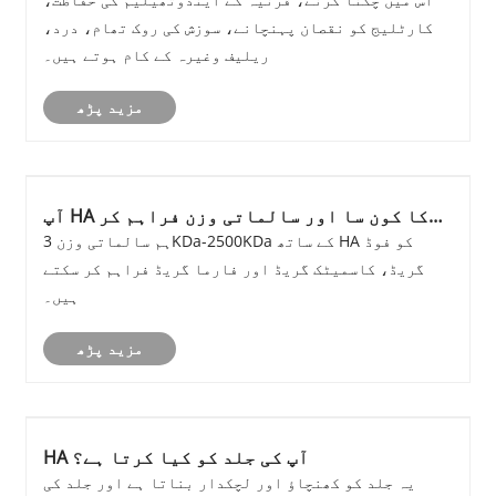
کارٹلیج کو نقصان پہنچانے، سوزش کی روک تھام، درد،
ریلیف وغیرہ کے کام ہوتے ہیں۔
مزید پڑھ
آپ HA کا کون سا اور سالماتی وزن فراہم کر
سکتے ہیں؟
ہم سالماتی وزن 3KDa-2500KDa کے ساتھ HA کو فوڈ
گریڈ، کاسمیٹک گریڈ اور فارما گریڈ فراہم کر سکتے
ہیں۔
مزید پڑھ
HA آپ کی جلد کو کیا کرتا ہے؟
یہ جلد کو کھنچاؤ اور لچکدار بناتا ہے اور جلد کی