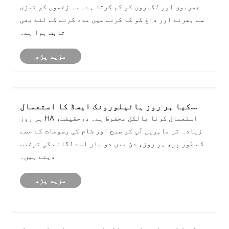
جھریوں اور لکیروں کو کم کرتا ہے۔ یہ زخموں کو تیزی
سے بھرنے اور داغ کو کم کرنے میں مدد کرنے کے لئے بھی
ثابت ہوا ہے۔
مزید پڑھ
کیا ہر روز ہائیلورونک ایسڈ کا استعمال
ٹھیک ہے؟
ہر روز HA استعمال کرنا بالکل محفوظ ہے۔ درحقیقت،
زیادہ تر ماہرین آپ کو صبح اور شام کی رسومات کے حصے
کے طور پر، ہر روز، دن میں دو بار اسے لگانے کی ترغیب
دیتے ہیں۔
مزید پڑھ