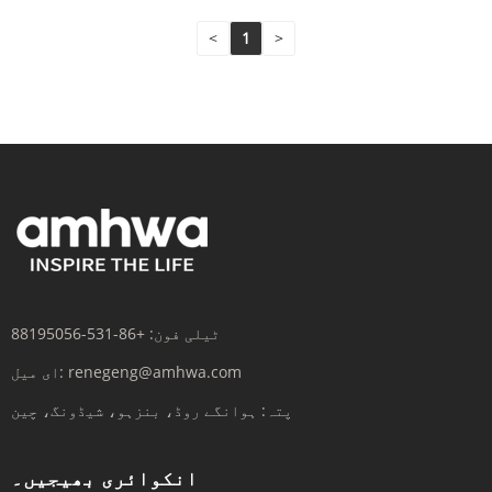
<
1
>
ٹیلی فون:
+86-531-88195056
renegeng@amhwa.com
ای میل:
پتہ:
ہوانگے روڈ، بنزہو، شیڈونگ، چین
انکوائری بھیجیں۔