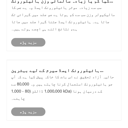
کیا کم یا زیادہ سالماتی وزن ہائیلورونک
ایسڈ بہتر ہے؟
سب سے زیادہ موثر ہائیلورونک ایسڈ وہ ہے جس کا
مالیکیولر وزن سب سے کم ہوتا ہے جو جلد میں گہرائی تک
جاتا ہے۔ ہائیلورونک ایسڈ جتنا گہرا جلد میں جاتا
ہے، نتائج اتنے ہی اچھے ہوتے ہیں۔
مزید پڑھ
ہائیلورونک ایسڈ سیرم کے لیے بہترین
سالماتی وزن کیا ہے؟
حالیہ آزاد تحقیق نے اس بات کا خاکہ پیش کیا ہے کہ آپ
جو ہائیلورونک استعمال کرنا چاہتے ہیں وہ 80,000 سے
1,000,000 ڈالٹن (80 - 1,000 kDa) کے درمیان ہونا
چاہئے۔
مزید پڑھ