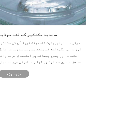
جدید سکنکیر کے لئے سوڈیم
ہائیلورونیٹ کاسمیٹک گریڈ کیوں ضروری
سوڈیم ہائیلورونیٹ کاسمیٹک گریڈ آج کی سکنکیر
ہے؟
اور ذاتی نگہداشت کی صنعت میں سب سے زیادہ قابل
اعتماد اور وسیع پیمانے پر استعمال ہونے والے
اجزاء میں سے ایک بن گیا ہے۔ اس کی غیر معمولی
نمی بخش صلاحیت ، بائیو کمپیوٹیبلٹی ، اور جلد
مزید پڑھ
کی مرمت کے فوائد کے لئے جانا جاتا ہے ، یہ جز اب
روزانہ چہرے کی کریموں سے لے ......