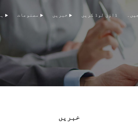
یں۔
ڈاؤن لوڈ کریں
خبریں
مصنوعات
ہم
خبریں