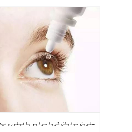
گلوبل میڈیکل گریڈ سوڈیم ہائیلورونیٹ
مارکیٹ اعلی پاکیزگی، کم اینڈوٹوکسن