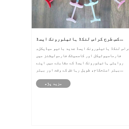
کس طرح کراس لنکڈ ہائیلورونک ایسڈ
یڈوانسڈ فارمولیشنز میں استحکام اور
راس لنکڈ ہائیلورونک ایسڈ جدید بائیو میڈیکل،
کارکردگی کو بہتر بناتا ہے؟
فارماسیوٹیکل اور کاسمیٹک فارمولیشنز میں
روایتی ہائیلورونک ایسڈ کے مقابلے میں اپنے
بہتر استحکام، طویل رہائش کے وقت اور بہتر
ساختی سالمیت کی وجہ سے ایک اہم جزو بن گیا ہے۔
مزید پڑھ
معیاری ہائیلورونک ایسڈ کا استعمال کرتے وقت
بہت سے مینوفیکچررز کو چیلنجز کا سامنا کرنا
......