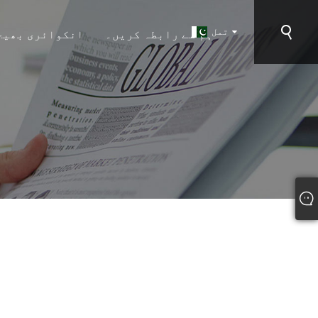
تمل
ہم سے رابطہ کریں۔
انکوائری بھیج