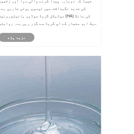
جیسا کہ دوبارہ پیدا کرنے والی دوا اور زخموں
معیارات کی طرف مائل
کی جدید نگہداشت میں توسیع ہوتی جارہی ہے،
میڈیکل گریڈ سوڈیم ہائیلورونیٹ (HA) کی مانگ
ایک اہم معیار کے اپ گریڈ سے گزر رہی ہے۔ روایتی
آرتھوپیڈکس اور آپتھلمولوجی سے ہٹ کر، منشیات
مزید پڑھ
کی ترسیل کے نظام، ٹشو انجینئرنگ، اور جدید
زخموں کو ٹھیک کرنے میں ابھرتی ہوئی ایپل......