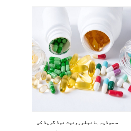
سوڈیم ہائیلورونیٹ فوڈ گریڈ کی
درخواستیں اور انتخاب۔