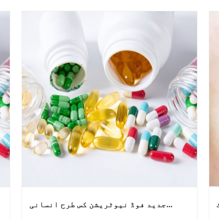
جدید فوڈ نیوٹریشن کس طرح انسانی
تندرستی کو نئے سرے سے متعین کرتی ہے؟