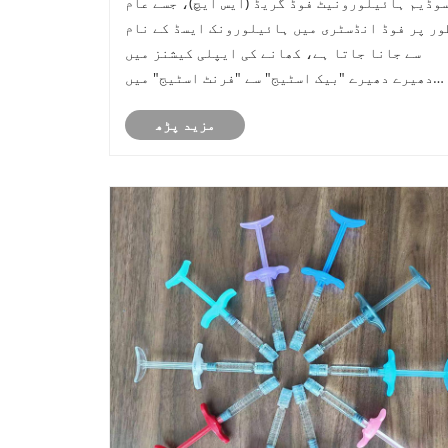
وڈیم ہائیلورونیٹ فوڈ گریڈ (ایس ایچ)، جسے عام
ور پر فوڈ انڈسٹری میں ہائیلورونک ایسڈ کے نام
سے جانا جاتا ہے، کھانے کی ایپلی کیشنز میں
دھیرے دھیرے "بیک اسٹیج" سے "فرنٹ اسٹیج" میں
منتقل ہو گیا ہے۔ چونکہ چین نے 2021 میں عام
مزید پڑھ
کھانوں میں اس کے استعمال کی منظوری دی ہے، اس
لیے اس پر مشتمل مصنوعات—مشروبات، ک......