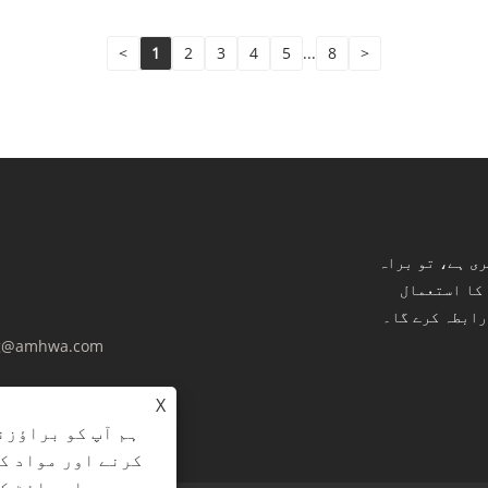
<
1
2
3
4
5
...
8
>
ری ہے، تو براہ
 کا استعمال
g@amhwa.com
X
ہم آپ کو براؤزن
کرنے اور مواد ک
ہیں۔ اس سائٹ ک