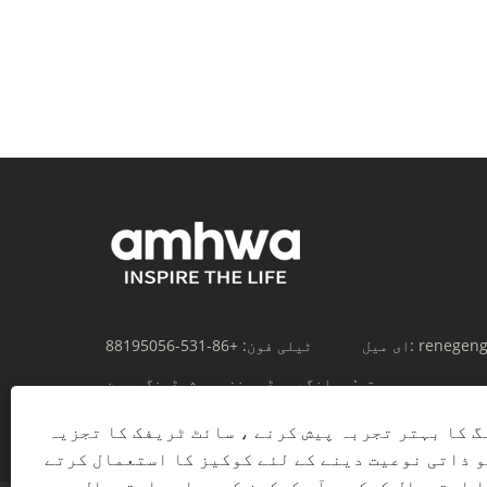
renegen
ای میل:
ٹیلی فون:
+86-531-88195056
پتہ:
ہوانگے روڈ، بنزہو، شیڈونگ، چین
گ کا بہتر تجربہ پیش کرنے ، سائٹ ٹریفک کا تجزیہ
و ذاتی نوعیت دینے کے لئے کوکیز کا استعمال کرتے
ا استعمال کرکے ، آپ کوکیز کے ہمارے استعمال سے