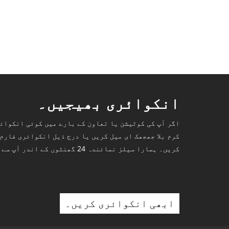
انکوائری بھیجیں۔
اگر آپ کی کوٹیشن یا تعاون کے بارے میں کوئی انکوائ
کرم بلا جھجھک ای میل کریں یا درج ذیل انکوائری فارم
کریں۔ ہمارا سیلز نمائندہ 24 گھنٹوں کے اندر آپ سے رابطہ کرے گا۔
ابھی انکوائری کریں۔