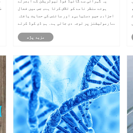
یہ گہرائی سے گائیڈ فوڈ نیوٹریشن کے ابھرتے
س
ہوئے منظر نامے کو تلاش کرتا ہے، جس میں فعال
ط
اجزاء، جیو دستیابی، اور سائنس کی حمایت یافتہ
فارمولیشنز پر توجہ دی جاتی ہے۔ ہم ڈی کوڈ کرتے
ہیں کہ Hyaluronic Acid (فوڈ گریڈ) جیسے
مزید پڑھ
مالیکیول کس طرح نظامی صحت میں حصہ ڈالتے ہیں،
کوالٹی سرٹیفیکیشنز (ISO، HACCP، Kosher)......