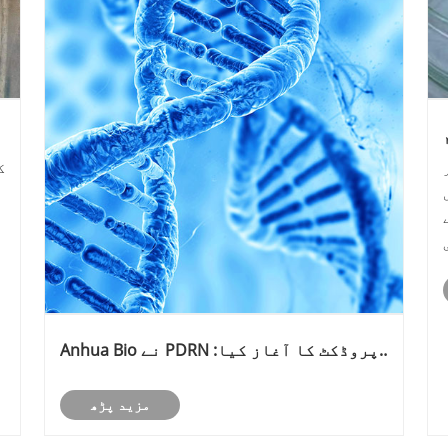
ا
ک
Anhua Bio نے PDRN پروڈکٹ کا آغاز کیا:
مصنوعی حیاتیات کے ساتھ ٹشو ری جنریشن
خام مال کی عالمی سپلائی چین کی تشکیل
مزید پڑھ
نو