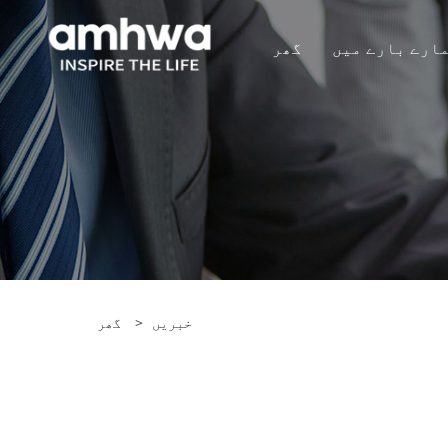
ارے بارے میں
گھر
خبریں
>
گھر