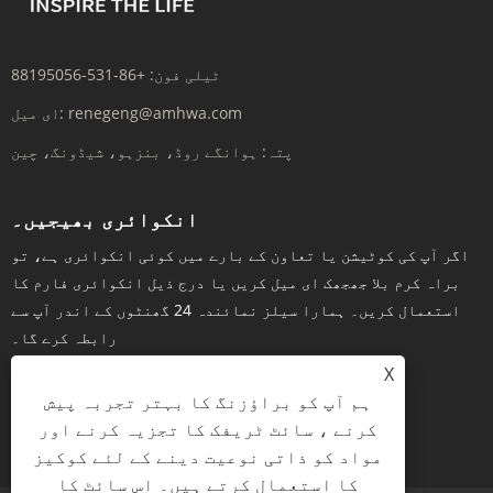
ٹیلی فون:
+86-531-88195056
renegeng@amhwa.com
ای میل:
پتہ:
ہوانگے روڈ، بنزہو، شیڈونگ، چین
انکوائری بھیجیں۔
اگر آپ کی کوٹیشن یا تعاون کے بارے میں کوئی انکوائری ہے، تو
براہ کرم بلا جھجھک ای میل کریں یا درج ذیل انکوائری فارم کا
استعمال کریں۔ ہمارا سیلز نمائندہ 24 گھنٹوں کے اندر آپ سے
رابطہ کرے گا۔
X
ہم آپ کو براؤزنگ کا بہتر تجربہ پیش
کرنے ، سائٹ ٹریفک کا تجزیہ کرنے اور
ابھی انکوائری کریں۔
مواد کو ذاتی نوعیت دینے کے لئے کوکیز
کا استعمال کرتے ہیں۔ اس سائٹ کا