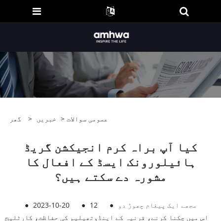
عمومی سوالات
>
خبریں
>
گھر
کیا آپ براہ کرم انجیکشن گریڈ
ہائیلورونک ایسڈ کے افعال کا
مشورہ دے سکتے ہیں؟
مجھے ایک پیغام چھوڑ دو
●
12
●
2023-10-20
●
اس میں چکنا کرنے، قرنیہ کے اینڈوتھیلیم کی حفاظت، کارٹلیج