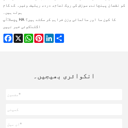
کو نقصان پہنچانے، سوزش کی روک تھام، درد، ریلیف وغیرہ کے کام
ہوتے ہیں۔
آپ HA کا کون سا اور سالماتی وزن فراہم کر سکتے ہیں؟
پچھلا:
اگلے:
کوئی خبر نہیں
Facebook
X
WhatsApp
Pinterest
LinkedIn
Share
انکوائری بھیجیں۔