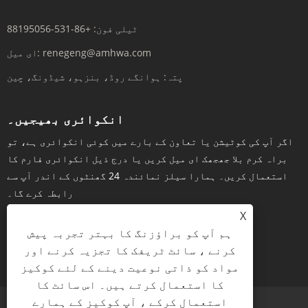
ٹیلی فون:
+86-531-88195056
renegeng@amhwa.com
ای میل:
پتہ:
ہوانگے روڈ، بنزہو، شیڈونگ، چین
انکوائری بھیجیں۔
اگر آپ کی کوٹیشن یا تعاون کے بارے میں کوئی انکوائری ہے، تو
براہ کرم بلا جھجھک ای میل کریں یا درج ذیل انکوائری فارم کا
استعمال کریں۔ ہمارا سیلز نمائندہ 24 گھنٹوں کے اندر آپ سے
رابطہ کرے گا۔
X
ہم آپ کو براؤزنگ کا بہتر تجربہ پیش
کرنے ، سائٹ ٹریفک کا تجزیہ کرنے اور
ابھی انکوائری کریں۔
مواد کو ذاتی نوعیت دینے کے لئے کوکیز
کا استعمال کرتے ہیں۔ اس سائٹ کا
استعمال کرکے ، آپ کوکیز کے ہمارے