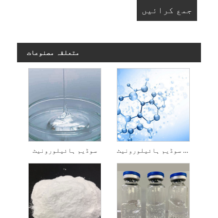
متعلقہ مصنوعات
ہائیڈرولائزڈ سوڈیم ہائیلورونیٹ
سوڈیم ہائیلورونیٹ