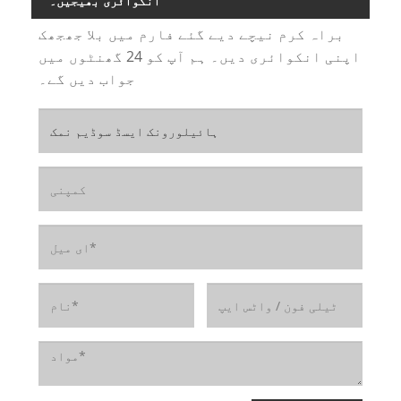
انکوائری بھیجیں۔
براہ کرم نیچے دیے گئے فارم میں بلا جھجھک
اپنی انکوائری دیں۔ ہم آپ کو 24 گھنٹوں میں
جواب دیں گے۔