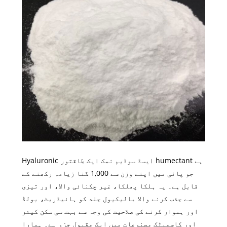
Hyaluronic ایسڈ سوڈیم نمک ایک طاقتور humectant ہے
جو پانی میں اپنے وزن سے 1,000 گنا زیادہ رکھنے کے
قابل ہے۔ یہ ہلکا پھلکا، غیر چکنائی والا، اور تیزی
سے جذب کرنے والا مالیکیول جلد کو ہائیڈریٹ، بولڈ
اور ہموار کرنے کی صلاحیت کی وجہ سے بہت سی سکن کیئر
اور کاسمیٹک مصنوعات میں ایک مقبول جزو ہے۔ ہمارا