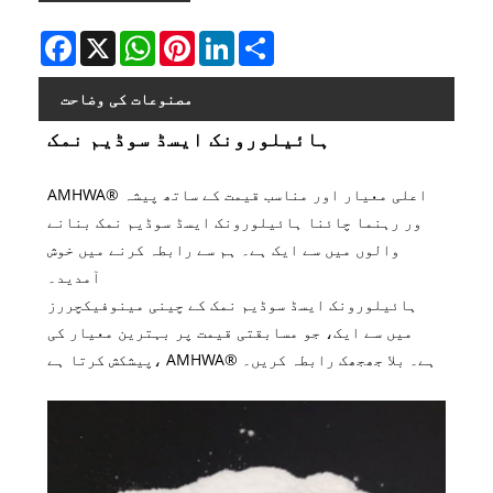
Facebook
X
WhatsApp
Pinterest
LinkedIn
Share
مصنوعات کی وضاحت
ہائیلورونک ایسڈ سوڈیم نمک
AMHWA® اعلی معیار اور مناسب قیمت کے ساتھ پیشہ
ور رہنما چائنا ہائیلورونک ایسڈ سوڈیم نمک بنانے
والوں میں سے ایک ہے۔ ہم سے رابطہ کرنے میں خوش
آمدید۔
ہائیلورونک ایسڈ سوڈیم نمک کے چینی مینوفیکچررز
میں سے ایک، جو مسابقتی قیمت پر بہترین معیار کی
پیشکش کرتا ہے، AMHWA® ہے۔ بلا جھجھک رابطہ کریں۔