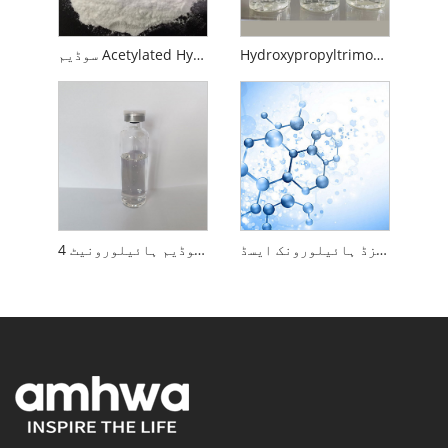
Hydroxypropyltrimonium Hyaluronate
سوڈیم Acetylated Hyaluronate
ہائیڈرولائزڈ ہائیلورونک ایسڈ
4 ڈی سوڈیم ہائیلورونیٹ