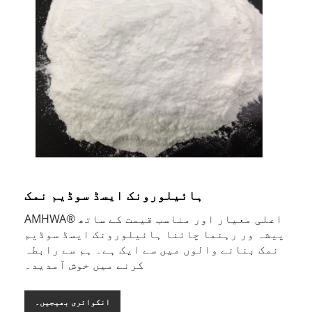
ہائیلورونک ایسڈ سوڈیم نمک
AMHWA® اعلی معیار اور مناسب قیمت کے ساتھ
پیشہ ور رہنما چائنا ہائیلورونک ایسڈ سوڈیم
نمک بنانے والوں میں سے ایک ہے۔ ہم سے رابطہ
کرنے میں خوش آمدید۔
انکوائری بھیجیں۔