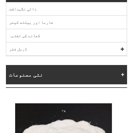
ذاتی نگہداشت
فارما اور ہیلتھ کیئر
کھانے کی تغذیہ
ڈرمل فلر
نئی مصنوعات