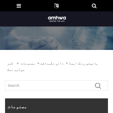
> ہائیلورونک ایسڈ
ذاتی نگہداشت
>
مصنوعات
>
گھر
سوڈیم نمک
مصنوعات