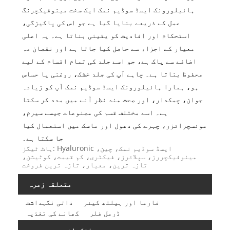
ہائیلورونک ایسڈ سوڈیم نمک ایک سخت مینوفیکچرنگ
عمل کے ذریعے بنایا گیا ہے جو اس کی پاکیزگی،
استحکام اور افادیت کو یقینی بناتا ہے۔ یہ اعلی
معیار کے اجزاء سے حاصل کیا جاتا ہے اور نقصان دہ
اضافے سے پاک ہے، جو اسے جلد کی تمام اقسام کے لیے
محفوظ بناتا ہے۔ چاہے آپ کی جلد خشک، روغنی یا حساس
ہو، ہمارا ہائیلورونک ایسڈ سوڈیم نمک آپ کو زیادہ
جوان، چمکدار، اور صحت مند نظر آنے میں مدد کر سکتا
ہے۔ اسے مختلف قسم کی مصنوعات جیسے سیرم،
موئسچرائزر، چہرے کی دھول اور ماسک میں استعمال کیا
جا سکتا ہے۔
ہاٹ ٹیگز: Hyaluronic ایسڈ سوڈیم نمک، چین،
مینوفیکچررز، سپلائرز، فیکٹری، کم قیمت، کوٹیشن،
تازہ ترین، معیار، تازہ ترین فروخت
متعلقہ زمرہ
فارما اور ہیلتھ کیئر
ذاتی نگہداشت
ڈرمل فلر
کھانے کی تغذیہ