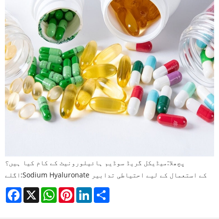
پچھلا:
میڈیکل گریڈ سوڈیم ہائیلورونیٹ کے کام کیا ہیں؟
Sodium Hyaluronate کے استعمال کے لیے احتیاطی تدابیر
اگلے:
Facebook
X
WhatsApp
Pinterest
LinkedIn
Share