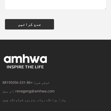
جمع کرائیں
ٹیلی فون:
+86-531-88195056
renegeng@amhwa.com
ای میل:
پتہ:
ہوانگے روڈ، بنزہو، شیڈونگ، چین