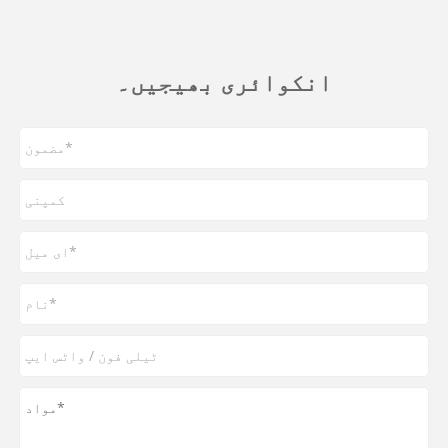
انکوائری بھیجیں۔