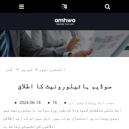
انڈسٹری نیوز
>
خبریں
>
گھر
سوڈیم ہائیلورونیٹ کا اطلاق
مجھے ایک پیغام چھوڑ دو
●
16
●
2024-06-18
●
ایک ملٹی فنکشنل کمپاؤنڈ کے طور پر، سوڈیم ہائیلورونیٹ میں
وسیع پیمانے پر استعمال ہوتے ہیں۔ ذیل میں اس کے اہم اطلاقی
علاقوں کی تفصیلی وضاحت ہے: