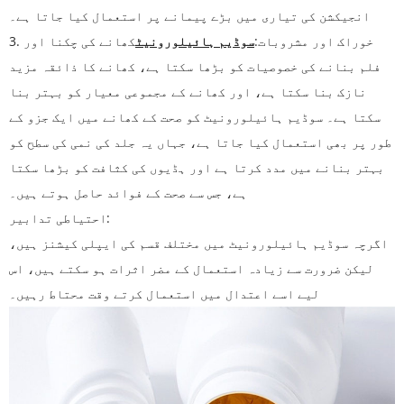
انجیکشن کی تیاری میں بڑے پیمانے پر استعمال کیا جاتا ہے۔
3. خوراک اور مشروبات:
سوڈیم ہائیلورونیٹ
کھانے کی چکنا اور
فلم بنانے کی خصوصیات کو بڑھا سکتا ہے، کھانے کا ذائقہ مزید
نازک بنا سکتا ہے، اور کھانے کے مجموعی معیار کو بہتر بنا
سکتا ہے۔ سوڈیم ہائیلورونیٹ کو صحت کے کھانے میں ایک جزو کے
طور پر بھی استعمال کیا جاتا ہے، جہاں یہ جلد کی نمی کی سطح کو
بہتر بنانے میں مدد کرتا ہے اور ہڈیوں کی کثافت کو بڑھا سکتا
ہے، جس سے صحت کے فوائد حاصل ہوتے ہیں۔
احتیاطی تدابیر:
اگرچہ سوڈیم ہائیلورونیٹ میں مختلف قسم کی ایپلی کیشنز ہیں،
لیکن ضرورت سے زیادہ استعمال کے مضر اثرات ہو سکتے ہیں، اس
لیے اسے اعتدال میں استعمال کرتے وقت محتاط رہیں۔