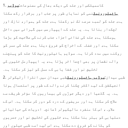
1. کاسمیٹکس اور جلد کی دیکھ بھال کی مصنوعات:
سوڈیم
ہائیلورونیٹ
نمی کو نمایاں طور پر جذب اور برقرار رکھ سکتا
ہے، جلد کو لمبے عرصے تک نم رکھتا ہے، جلد کو ہموار، نازک اور
لچکدار بناتا ہے۔ یہ جلد کے ایپیڈرمس میں گہرائی میں داخل
ہوسکتا ہے، جلد کی غذائی اجزاء جذب کرنے کی صلاحیت کو بڑھا
سکتا ہے، اور فضلہ کے اخراج کو فروغ دیتا ہے، جلد کی عمر کو
روکنے میں مدد کرتا ہے۔ سوڈیم ہائیلورونیٹ کا جلد کو پہنچنے
والے نقصان پر بھی اچھا اثر پڑتا ہے، یہ ایپیڈرمل خلیوں کی
تخلیق نو اور شفا یابی کے عمل کو تیز کر سکتا ہے۔
2. طبی میدان:
سوڈیم ہائیلورونیٹ
طبی میدان میں انٹرا آرٹیکولر
انجیکشن کے لیے اکثر چکنا کرنے والے کے طور پر استعمال ہوتا
ہے۔ یہ گٹھیا اور دیگر جوڑوں کی بیماریوں کا مؤثر طریقے سے
علاج کر سکتا ہے اور مریضوں کے درد کو دور کر سکتا ہے۔ اس کے
علاوہ، اس کا منفرد مالیکیولر ڈھانچہ ادویات کی حیاتیاتی
دستیابی کو بہتر بنا سکتا ہے، خلیوں کی تخلیق نو اور جھریوں
کو ہٹانے کو فروغ دے سکتا ہے، اس لیے اسے طبی جیلوں اور