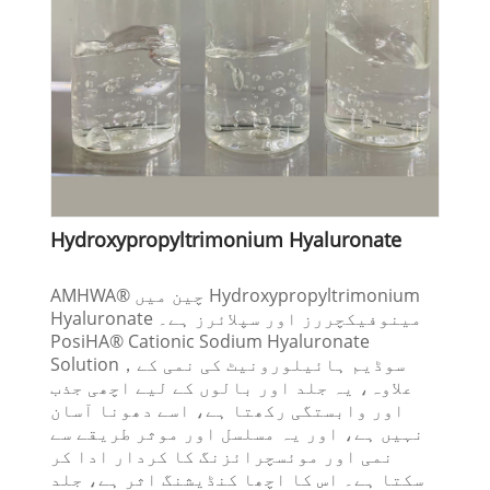
Hydroxypropyltrimonium Hyaluronate
AMHWA® چین میں Hydroxypropyltrimonium
Hyaluronate مینوفیکچررز اور سپلائرز ہے۔
PosiHA® Cationic Sodium Hyaluronate
Solution，سوڈیم ہائیلورونیٹ کی نمی کے
علاوہ، یہ جلد اور بالوں کے لیے اچھی جذب
اور وابستگی رکھتا ہے، اسے دھونا آسان
نہیں ہے، اور یہ مسلسل اور موثر طریقے سے
نمی اور موئسچرائزنگ کا کردار ادا کر
سکتا ہے۔ اس کا اچھا کنڈیشنگ اثر ہے، جلد