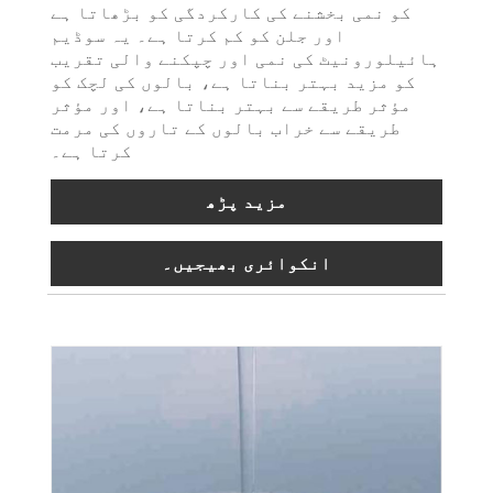
کو نمی بخشنے کی کارکردگی کو بڑھاتا ہے
اور جلن کو کم کرتا ہے۔ یہ سوڈیم
ہائیلورونیٹ کی نمی اور چپکنے والی تقریب
کو مزید بہتر بناتا ہے، بالوں کی لچک کو
مؤثر طریقے سے بہتر بناتا ہے، اور مؤثر
طریقے سے خراب بالوں کے تاروں کی مرمت
کرتا ہے۔
مزید پڑھ
انکوائری بھیجیں۔