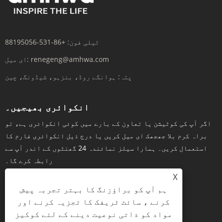
ٹیلی فون:
+86-531-88195056
renegeng@amhwa.com
ای میل:
پتہ:
ہوانگے روڈ، بنزہو، شیڈونگ، چین
انکوائری بھیجیں۔
اگر آپ کی کوٹیشن یا تعاون کے بارے میں کوئی انکوائری ہے، تو
براہ کرم بلا جھجھک ای میل کریں یا درج ذیل انکوائری فارم کا
استعمال کریں۔ ہمارا سیلز نمائندہ 24 گھنٹوں کے اندر آپ سے
رابطہ کرے گا۔
X
ہم آپ کو براؤزنگ کا بہتر تجربہ پیش
کرنے ، سائٹ ٹریفک کا تجزیہ کرنے اور
ابھی انکوائری کریں۔
مواد کو ذاتی نوعیت دینے کے لئے کوکیز