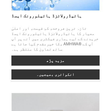
ہائیڈرولائزڈ ہائیلورونک ایسڈ
تازہ ترین فروخت، کم قیمت، اور اعلیٰ
معیار کا ہائیڈرولائزڈ ہائیلورونک ایسڈ
خریدنے کے لیے ہماری فیکٹری میں آنے پر آپ
کا خیرمقدم کیا جاتا ہے، AMHWA® آپ کے
ساتھ تعاون کا منتظر ہے۔
مزید پڑھ
انکوائری بھیجیں۔