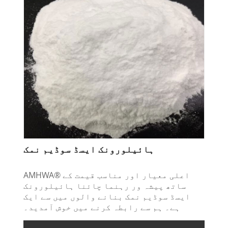
ہائیلورونک ایسڈ سوڈیم نمک
AMHWA® اعلی معیار اور مناسب قیمت کے
ساتھ پیشہ ور رہنما چائنا ہائیلورونک
ایسڈ سوڈیم نمک بنانے والوں میں سے ایک
ہے۔ ہم سے رابطہ کرنے میں خوش آمدید۔