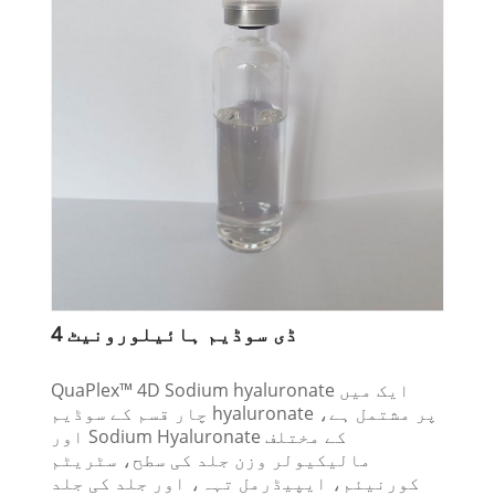
4 ڈی سوڈیم ہائیلورونیٹ
QuaPlex™ 4D Sodium hyaluronate ایک میں
چار قسم کے سوڈیم hyaluronate پر مشتمل ہے،
اور Sodium Hyaluronate کے مختلف
مالیکیولر وزن جلد کی سطح، سٹریٹم
کورنیئم، ایپیڈرمل تہہ، اور جلد کی جلد