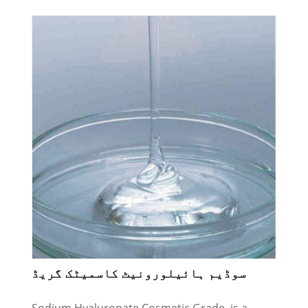
سوڈیم ہائیلورونیٹ کاسمیٹک گریڈ
Sodium Hyaluronate Cosmetic Grade, is a