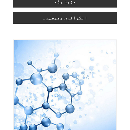
مزید پڑھ
انکوائری بھیجیں۔