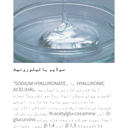
سوڈیم ہائیلورونیٹ
"SODIUM HYALURONATE، یا HYALURONIC
ACID (HA)، ایک قدرتی کاربوہائیڈریٹ
لکیری پولی سیکرائیڈ ہے؛ جو تقریباً تمام
جانداروں میں پایا جاتا ہے۔ اس کی
کیمیائی ساخت ایک سے زیادہ ڈساکرائڈز پر
مشتمل ہے جو کہ N-acetylglu-cosamine اور D-
glucuronic ایسڈ ہیں، جس کے ذریعے جڑے ہوئے
ہیں۔ متبادل β-1,4 اور β-1,3 گلائکوسیڈک