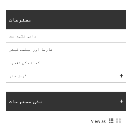
مصنوعات
ذاتی نگہداشت
فارما اور ہیلتھ کیئر
کھانے کی تغذیہ
ڈرمل فلر
نئی مصنوعات
View as