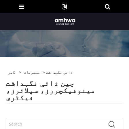
> ذاتی نگہداشت
مصنوعات
>
گھر
چین ذاتی نگہداشت
مینوفیکچررز، سپلائرز،
فیکٹری