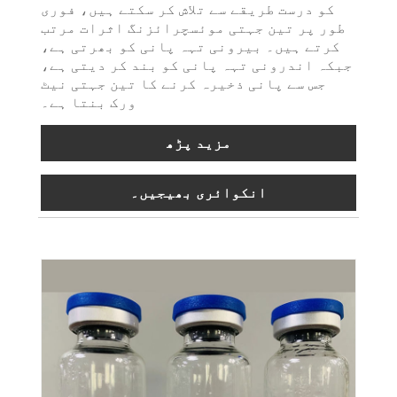
کو درست طریقے سے تلاش کر سکتے ہیں، فوری
طور پر تین جہتی موئسچرائزنگ اثرات مرتب
کرتے ہیں۔ بیرونی تہہ پانی کو بھرتی ہے،
جبکہ اندرونی تہہ پانی کو بند کر دیتی ہے،
جس سے پانی ذخیرہ کرنے کا تین جہتی نیٹ
ورک بنتا ہے۔
مزید پڑھ
انکوائری بھیجیں۔