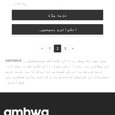
بانڈز۔
مزید پڑھ
انکوائری بھیجیں۔
<
1
2
3
>
AMHWA® چین میں ایک پیشہ ور ذاتی نگہداشت مینوفیکچررز
اور سپلائرز ہے۔ ہمارا اعلیٰ معیار ذاتی نگہداشت نہ صرف تازہ
ترین فروخت ہے اور کم قیمت پر فراہم کرتا ہے۔ جدید ترین
مصنوعات اور کوٹیشن خدمات خریدنے کے لیے ہماری فیکٹری میں
خوش آمدید۔